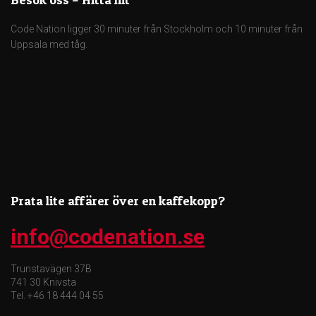
Code Nation ligger 30 minuter från Stockholm och 10 minuter från
Uppsala med tåg.
Prata lite affärer över en kaffekopp?
info@codenation.se
Trunstavägen 37B
741 30 Knivsta
Tel. +46 18 444 04 55