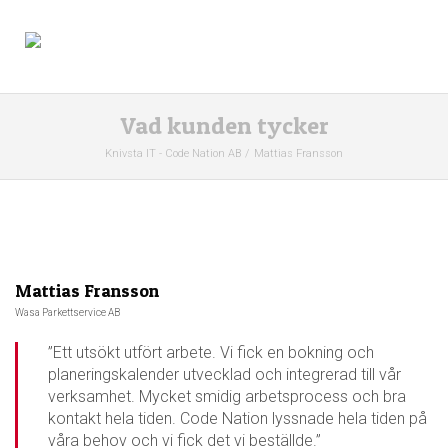
Vad kunden tycker
Knivsta IT - Code Nation AB
Mattias Fransson
Mattias Fransson
Wasa Parkettservice AB
”Ett utsökt utfört arbete. Vi fick en bokning och
planeringskalender utvecklad och integrerad till vår
verksamhet. Mycket smidig arbetsprocess och bra
kontakt hela tiden. Code Nation lyssnade hela tiden på
våra behov och vi fick det vi beställde.”