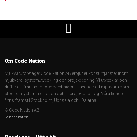
Om Code Nation
Mjukvaruföretaget Code Nation AB erbjuder konsulttjänster inom
mjukvara, systemutveckling och projektledning. Vi utvecklar och
driftar allt från appar och webbsidor till avancerad mjukvara som
stöd för systemintegration och IT-projektuppdrag. Våra kunder
finns främst i Stockholm, Uppsala och i Dalarna.
© Code Nation AB
Join the nation
Besök oss – Hitta hit